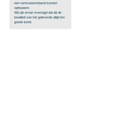
een vertrouwensband kunnen
opbouwen.
Wij zijn ervan overtuigd dat dit de
kwaliteit van het geleverde altijd ten
goede komt.