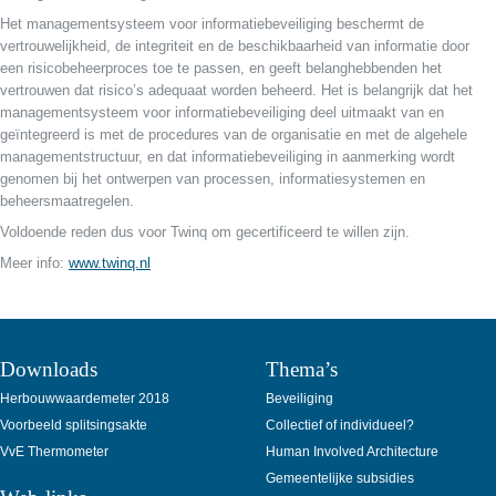
Het managementsysteem voor informatiebeveiliging beschermt de
vertrouwelijkheid, de integriteit en de beschikbaarheid van informatie door
een risicobeheerproces toe te passen, en geeft belanghebbenden het
vertrouwen dat risico’s adequaat worden beheerd. Het is belangrijk dat het
managementsysteem voor informatiebeveiliging deel uitmaakt van en
geïntegreerd is met de procedures van de organisatie en met de algehele
managementstructuur, en dat informatiebeveiliging in aanmerking wordt
genomen bij het ontwerpen van processen, informatiesystemen en
beheersmaatregelen.
Voldoende reden dus voor Twinq om gecertificeerd te willen zijn.
Meer info:
www.twinq.nl
Downloads
Thema’s
Herbouwwaardemeter 2018
Beveiliging
Voorbeeld splitsingsakte
Collectief of individueel?
VvE Thermometer
Human Involved Architecture
Gemeentelijke subsidies