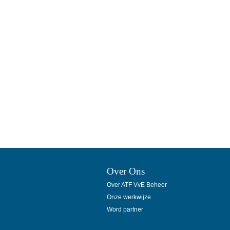
Over Ons
Over ATF VvE Beheer
Onze werkwijze
Word partner