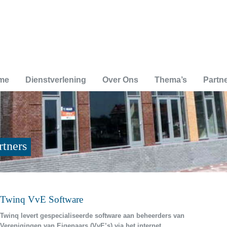
me
Dienstverlening
Over Ons
Thema’s
Partn
rtners
Twinq VvE Software
Twinq levert gespecialiseerde software aan beheerders van
Verenigingen van Eigenaars (VvE’s) via het internet.