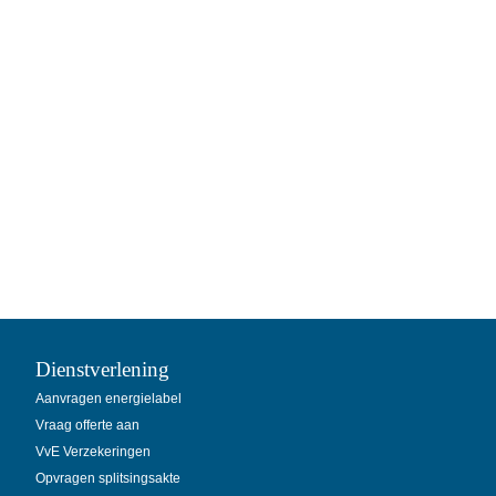
Dienstverlening
Aanvragen energielabel
Vraag offerte aan
VvE Verzekeringen
Opvragen splitsingsakte