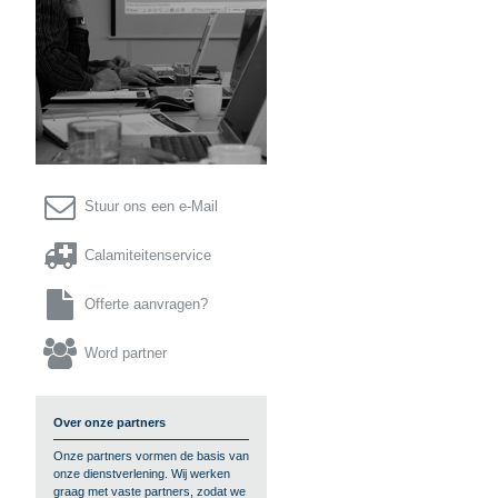

Stuur ons een e-Mail

Calamiteitenservice

Offerte aanvragen?

Word partner
Over onze partners
Onze partners vormen de basis van
onze dienstverlening. Wij werken
graag met vaste partners, zodat we