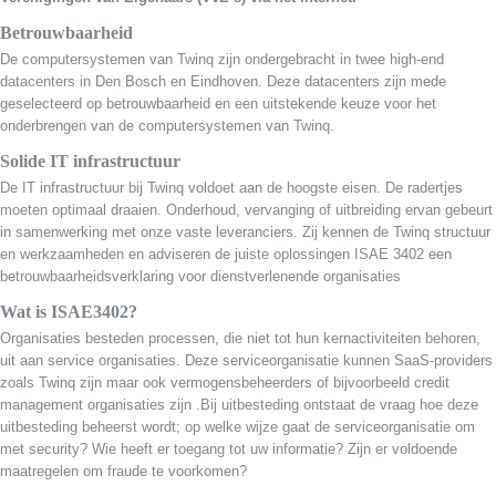
Betrouwbaarheid
De computersystemen van Twinq zijn ondergebracht in twee high-end
datacenters in Den Bosch en Eindhoven. Deze datacenters zijn mede
geselecteerd op betrouwbaarheid en een uitstekende keuze voor het
onderbrengen van de computersystemen van Twinq.
Solide IT infrastructuur
De IT infrastructuur bij Twinq voldoet aan de hoogste eisen. De radertjes
moeten optimaal draaien. Onderhoud, vervanging of uitbreiding ervan gebeurt
in samenwerking met onze vaste leveranciers. Zij kennen de Twinq structuur
en werkzaamheden en adviseren de juiste oplossingen ISAE 3402 een
betrouwbaarheidsverklaring voor dienstverlenende organisaties
Wat is ISAE3402?
Organisaties besteden processen, die niet tot hun kernactiviteiten behoren,
uit aan service organisaties. Deze serviceorganisatie kunnen SaaS-providers
zoals Twinq zijn maar ook vermogensbeheerders of bijvoorbeeld credit
management organisaties zijn .Bij uitbesteding ontstaat de vraag hoe deze
uitbesteding beheerst wordt; op welke wijze gaat de serviceorganisatie om
met security? Wie heeft er toegang tot uw informatie? Zijn er voldoende
maatregelen om fraude te voorkomen?