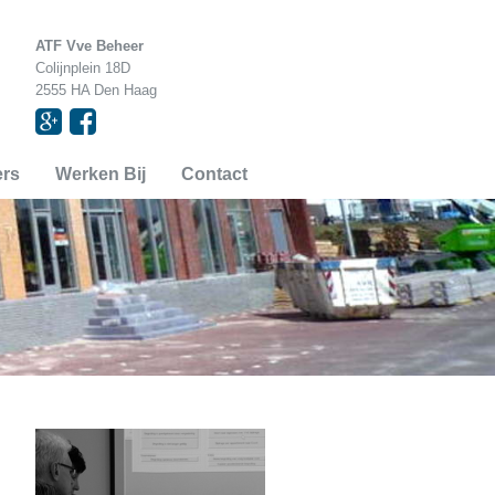
ATF Vve Beheer
Colijnplein 18D
2555 HA Den Haag


ers
Werken Bij
Contact