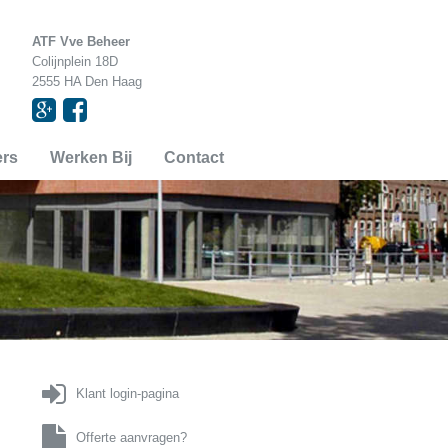
ATF Vve Beheer
Colijnplein 18D
2555 HA Den Haag


ers
Werken Bij
Contact

Klant login-pagina

Offerte aanvragen?