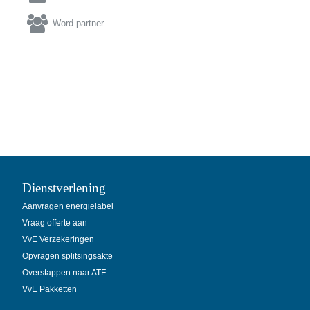

Word partner
Dienstverlening
Aanvragen energielabel
Vraag offerte aan
VvE Verzekeringen
Opvragen splitsingsakte
Overstappen naar ATF
VvE Pakketten