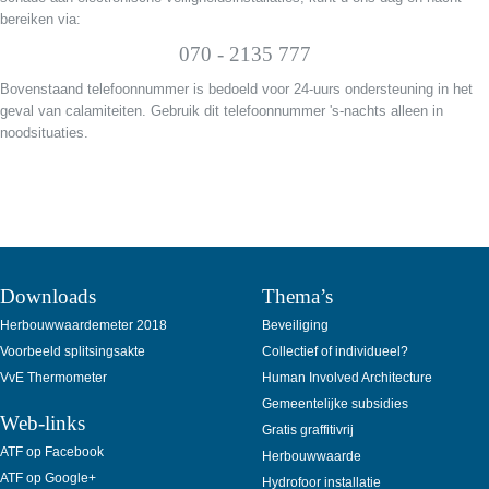
bereiken via:
070 - 2135 777
Bovenstaand telefoonnummer is bedoeld voor 24-uurs ondersteuning in het
geval van calamiteiten. Gebruik dit telefoonnummer 's-nachts alleen in
noodsituaties.
Downloads
Thema’s
Herbouwwaardemeter 2018
Beveiliging
Voorbeeld splitsingsakte
Collectief of individueel?
VvE Thermometer
Human Involved Architecture
Gemeentelijke subsidies
Web-links
Gratis graffitivrij
ATF op Facebook
Herbouwwaarde
ATF op Google+
Hydrofoor installatie