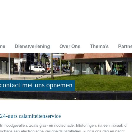
me
Dienstverlening
Over Ons
Thema’s
Partn
d contact met ons opnemen
24-uurs calamiteitenservice
In noodgevallen, zoals glas- en rioolschade, liftstoringen, na een inbraak of
schade aan electronische veiligheidsinstallaties, kunt u ons dag en nacht