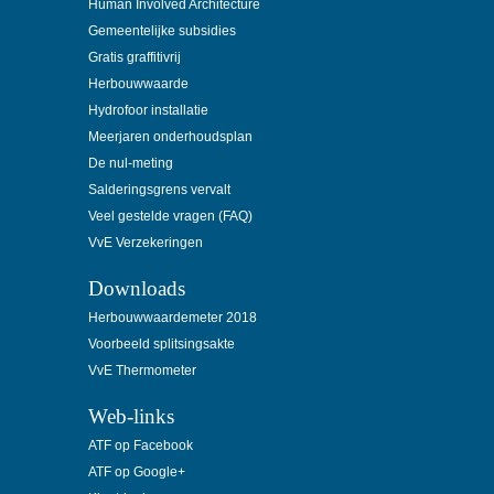
Human Involved Architecture
Gemeentelijke subsidies
Gratis graffitivrij
Herbouwwaarde
Hydrofoor installatie
Meerjaren onderhoudsplan
De nul-meting
Salderingsgrens vervalt
Veel gestelde vragen (FAQ)
VvE Verzekeringen
Downloads
Herbouwwaardemeter 2018
Voorbeeld splitsingsakte
VvE Thermometer
Web-links
ATF op Facebook
ATF op Google+