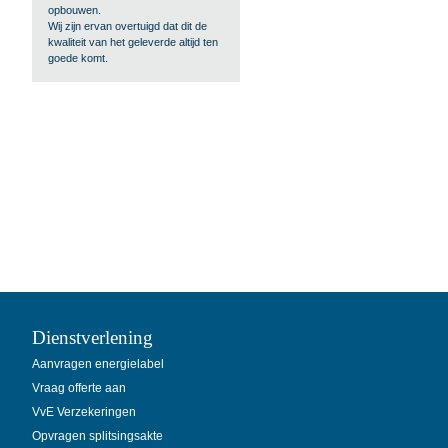
opbouwen.
Wij zijn ervan overtuigd dat dit de
kwaliteit van het geleverde altijd ten
goede komt.
Dienstverlening
Aanvragen energielabel
Vraag offerte aan
VvE Verzekeringen
Opvragen splitsingsakte