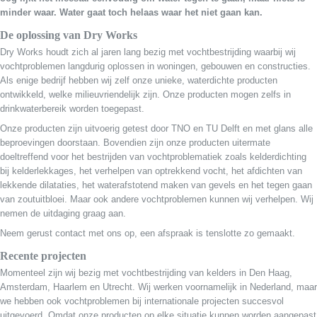
minder waar. Water gaat toch helaas waar het niet gaan kan.
De oplossing van Dry Works
Dry Works houdt zich al jaren lang bezig met vochtbestrijding waarbij wij
vochtproblemen langdurig oplossen in woningen, gebouwen en constructies.
Als enige bedrijf hebben wij zelf onze unieke, waterdichte producten
ontwikkeld, welke milieuvriendelijk zijn. Onze producten mogen zelfs in
drinkwaterbereik worden toegepast.
Onze producten zijn uitvoerig getest door TNO en TU Delft en met glans alle
beproevingen doorstaan. Bovendien zijn onze producten uitermate
doeltreffend voor het bestrijden van vochtproblematiek zoals kelderdichting
bij kelderlekkages, het verhelpen van optrekkend vocht, het afdichten van
lekkende dilataties, het waterafstotend maken van gevels en het tegen gaan
van zoutuitbloei. Maar ook andere vochtproblemen kunnen wij verhelpen. Wij
nemen de uitdaging graag aan.
Neem gerust contact met ons op, een afspraak is tenslotte zo gemaakt.
Recente projecten
Momenteel zijn wij bezig met vochtbestrijding van kelders in Den Haag,
Amsterdam, Haarlem en Utrecht. Wij werken voornamelijk in Nederland, maar
we hebben ook vochtproblemen bij internationale projecten succesvol
uitgevoerd. Omdat onze producten op elke situatie kunnen worden aangepast