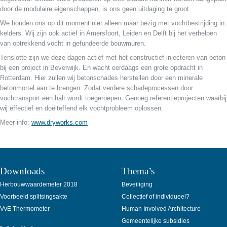
door de modulaire eigenschappen, is ons geen uitdaging te groot.
We houden ons op dit moment niet alleen maar bezig met vochtbestrijding in
kelders. Wij zijn ook actief in Amersfoort, Leiden en Delft bij het verhelpen
van optrekkend vocht in gefundeerde bouwmuren.
Tenslotte zijn we deze dagen actief met het constructief injecteren van beton
bij een project in Beverwijk. En wacht eerdaags een grote opdracht in
Rotterdam. Hier zullen wij betonschades herstellen door een minerale
betonmortel aan te brengen. Zodat verdere schadeprocessen door
vochtransport een halt wordt toegeroepen. Genoeg referentieprojecten waarbij
wij effectief en doelteffend elk vochtprobleem oplossen.
Meer info:
www.dryworks.com
Downloads
Thema’s
Herbouwwaardemeter 2018
Beveiliging
Voorbeeld splitsingsakte
Collectief of individueel?
VvE Thermometer
Human Involved Architecture
Gemeentelijke subsidies