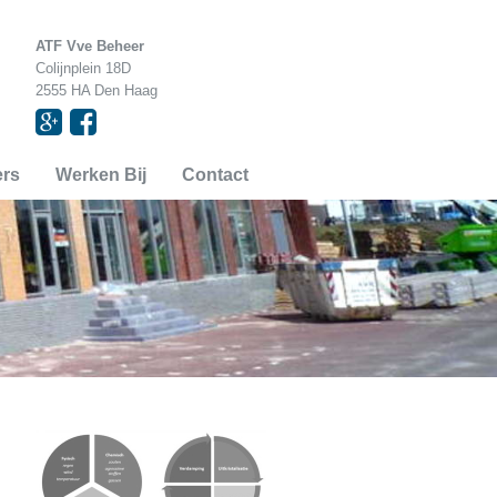
ATF Vve Beheer
Colijnplein 18D
2555 HA Den Haag


ers
Werken Bij
Contact