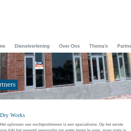
me
Dienstverlening
Over Ons
Thema’s
Partn
rtners
Dry Works
Het oplossen van vochtproblemen is een specialisme. Op het eerste
oog lijkt het meestal eenvoudig om water tegen te gaan, maar niets is