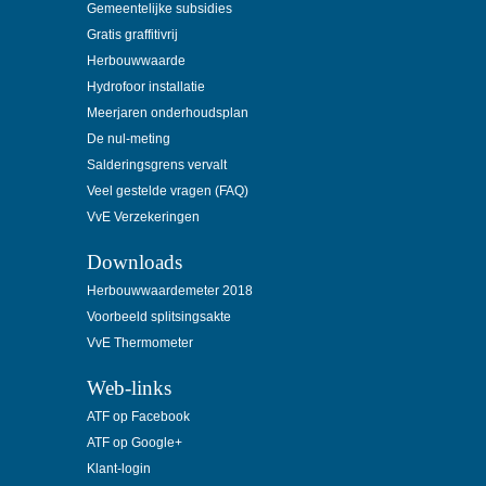
Gemeentelijke subsidies
Gratis graffitivrij
Herbouwwaarde
Hydrofoor installatie
Meerjaren onderhoudsplan
De nul-meting
Salderingsgrens vervalt
Veel gestelde vragen (FAQ)
VvE Verzekeringen
Downloads
Herbouwwaardemeter 2018
Voorbeeld splitsingsakte
VvE Thermometer
Web-links
ATF op Facebook
ATF op Google+
Klant-login